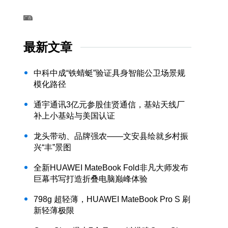
最新文章
中科中成“铁蜻蜓”验证具身智能公卫场景规
模化路径
通宇通讯3亿元参股佳贤通信，基站天线厂
补上小基站与美国认证
龙头带动、品牌强农——文安县绘就乡村振
兴“丰”景图
全新HUAWEI MateBook Fold非凡大师发布
巨幕书写打造折叠电脑巅峰体验
798g 超轻薄，HUAWEI MateBook Pro S 刷
新轻薄极限