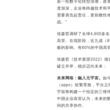
新一轮数字化转型浪潮，改
度加深，企业将跨越技术和
需要肩负起责任，更前瞻性
战。”
埃森哲调研了全球4,600
高管。在现阶段，近九成（8
极的影响。有60%的中国
埃森哲《技术展望2022》
破立并举，稳步迈向未来：
未来网络：融入元宇宙。
如
（apps）纷繁零散，平台
宇宙将构建一个恒定的三维环
中国企业高管认为，未来的
间的共享协作。