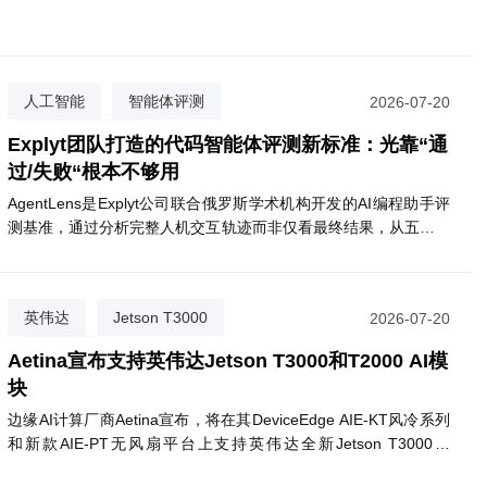
等诊断样本，飞行仅需3分钟，比公路运输快约85%，且碳排放减
少高达98%。目前已有逾2000名患者受益。NHS计划将该服务扩
机，今天是AI，企业价
三一集团：数字化是必选项，AI是生
展至圣赫利尔、克罗伊登等多家医院，最终惠及约180万名患者。
重新排序
该网络由英国医疗初创公司Apian与谷歌旗下Wing合作运营。
人工智能
智能体评测
2026-07-20
代码质量评估
Explyt团队打造的代码智能体评测新标准：光靠“通
过/失败“根本不够用
AgentLens是Explyt公司联合俄罗斯学术机构开发的AI编程助手评
测基准，通过分析完整人机交互轨迹而非仅看最终结果，从五个维
度评估代码智能体的真实表现。
英伟达
Jetson T3000
2026-07-20
Aetina
Aetina宣布支持英伟达Jetson T3000和T2000 AI模
块
边缘AI计算厂商Aetina宣布，将在其DeviceEdge AIE-KT风冷系列
和新款AIE-PT无风扇平台上支持英伟达全新Jetson T3000和
T2000模块。T3000基于Blackwell GPU，最高提供865 FP4