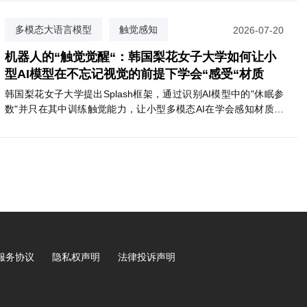
TFLOPS算力，功耗70W；T2000则提供400 FP4 TFLOPS，面向
视觉AI代理和自主移动机器人等场景。两款模块预计2027年第一
多模态大语言模型
触觉感知
2026-07-20
季度上市，支持Nemotron、Cosmos 3等英伟达AI软件生态。
掩码隔离训练
机器人的“触觉觉醒“：韩国梨花女子大学如何让小
型AI模型在不忘记视觉的前提下学会“感受“材质
韩国梨花女子大学提出Splash框架，通过识别AI模型中的"休眠参
数"并只在其中训练触觉能力，让小型多模态AI在学会感知材质触
感的同时，完整保留原有视觉语言推理能力。
服务协议
隐私权声明
法律投诉声明